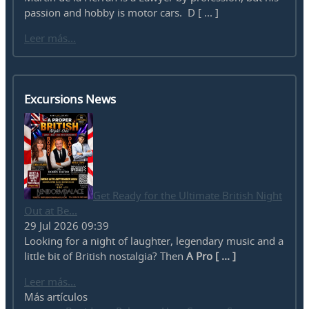
passion and hobby is motor cars. D [ ... ]
Leer más...
Excursions News
Get Ready for the Ultimate British Night
Out at Be...
29 Jul 2026 09:39
Looking for a night of laughter, legendary music and a
little bit of British nostalgia? Then
A Pro [ ... ]
Leer más...
Más artículos