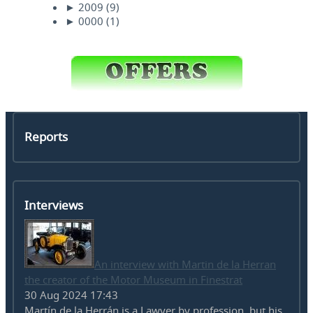
►
2009
(9)
►
0000
(1)
Reports
Interviews
An interview with Martin de la Herran
the creator of the Motor Museum in Finestrat
30 Aug 2024 17:43
Martín de la Herrán is a Lawyer by profession, but his