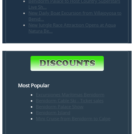
Benidorm Palace to Host Country Superstars
Live Sh...
New Daily Boat Excursion from Villajoyosa to
Benid...
New Jungle Race Attraction Opens at Aqua
Natura Be...
Most Popular
Excursiones Marítimas Benidorm
Benidorm Cable Ski - Ticket sales
Benidorm Palace Show
Benidorm Island
Mini Cruise from Benidorm to Calpe