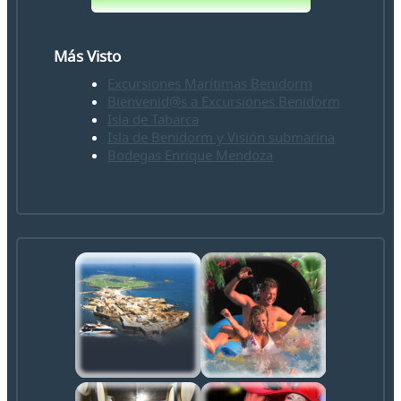
Más Visto
Excursiones Marítimas Benidorm
Bienvenid@s a Excursiones Benidorm
Isla de Tabarca
Isla de Benidorm y Visión submarina
Bodegas Enrique Mendoza