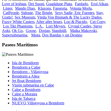
Love of lesbian
,
Dei Suoni
,
Guadalupe Plata
,
Fanfarlo
,
Erol Alkan
,
Lüger
,
Mando Diao
,
Klaxons
,
Fangoria
,
Vetusta Morla
,
CatPeople
,
Sidonie
,
The Bright
,
Sexy Sadie,
Eric Fuentes
,
Stay
,
Gratis!
,
Sex Museum
,
Vinila Von Bismark & The Lucky Dados
,
Fuzzy White Casters
,
After after hours
,
Loo & Placido
,
Cut Copy
,
Los Tiki Phantoms
,
L.A.
,
Lori Meyers
,
Crystal Castles,
Steve
Aoki
,
Ok Go
,
Goose
,
Dorian
,
Standstill
,
Maika Makovski
,
Supersubmarina
,
Maga
,
Dos Bandas y un Destino
Paseos Marítimos
Isla de Benidorm
Benidorm a Calpe
Benidorm - Villajoyosa
Benidorm a Altea
Jet Boat Benidorm
Visión submarina en Calpe
Calpe a Benidorm
Calpe a Moraira
Isla de Tabarca
NUEVO Villajoyosa a Benidorm