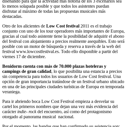
diseñando para que la actividad más notoria de los 3 escenarios sea
lo menos solapada posible y que todos los asistentes puedan
disfrutar al máximo de todas las propuestas musicales más
destacadas.
Otro de los alicientes de
Low Cost festival
2011 es el trabajo
conjunto con uno de los tour operadores más importantes de Europa,
gracias al cual todo asistente tiene la posibilidad de adquirir el abono
del festival con alojamiento a precios realmente asequibles. Esto será
posible con un motor de búsqueda y reserva a través de la web del
festival www.lowcostfestival.es. Todo ello disponible a partir del
viernes 17 de diciembre.
Benidorm cuenta con más de 70.000 plazas hoteleras y
campings de gran calidad
, lo que posibilita una estancia a precios
sin competencia para todos los usuarios de Low Cost festival. Una
opción de gran importancia tratándose de un festival urbano ubicado
en una de las principales ciudades turísticas de Europa en temporada
veraniega.
Para ir abriendo boca Low Cost Festival empieza a desvelar su
cartel los primeros nombres que dejan una vez más evidencia del
carácter
indie- rock
del encuentro, así como del protagonismo
otorgado al panorama musical nacional.
Por el momento, las bandas que han confirmado su asistencia son: