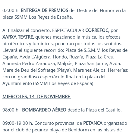
02:00 h.
ENTREGA DE PREMIOS
del Desfile del Humor en la
plaza SSMM Los Reyes de España.
Al finalizar el concierto, ESPECTACULAR
CORREFOC,
por
XARXA TEATRE,
quienes mezclando la música, los efectos
pirotécnicos y lumínicos, penetran por todos los sentidos.
Llevará el siguiente recorrido: Plaza de S.S.M.M los Reyes de
España, Avda L’Aigüera, Hondo, Ruzafa, Plaza La Creu,
Alameda Pedro Zaragoza, Malpás, Plaza San Jaime, Avda.
Mare de Deu del Sofratge (Playa), Martinez Alejos, Herrerías;
con un grandioso espectáculo final en la plaza del
Ayuntamiento (SSMM Los Reyes de España).
MIERCOLES, 14 DE NOVIEMBRE
08:00 h.
BOMBARDEO AÉREO
desde la Plaza del Castillo.
09:00-19:00 h. Concurso provincial de
PETANCA
organizado
por el club de petanca playa de Benidorm en las pistas de