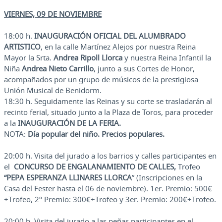
VIERNES, 09 DE NOVIEMBRE
18:00 h.
INAUGURACIÓN OFICIAL DEL ALUMBRADO
ARTISTICO
, en la calle Martínez Alejos por nuestra Reina
Mayor la Srta.
Andrea
Ripoll Llorca
y nuestra Reina Infantil la
Niña
Andrea
Nieto Carrillo
, junto a sus Cortes de Honor,
acompañados por un grupo de músicos de la prestigiosa
Unión Musical de Benidorm.
18:30 h. Seguidamente las Reinas y su corte se trasladarán al
recinto ferial, situado junto a la Plaza de Toros, para proceder
a la
INAUGURACIÓN DE
LA FERIA.
NOTA:
Día popular del niño. Precios populares.
20:00 h. Visita del jurado a los barrios y calles participantes en
el
CONCURSO DE ENGALANAMIENTO DE CALLES,
Trofeo
“PEPA ESPERANZA LLINARES LLORCA
” (Inscripciones en la
Casa del Fester hasta el 06 de noviembre). 1er. Premio: 500€
+Trofeo, 2º Premio: 300€+Trofeo y 3er. Premio: 200€+Trofeo.
20:00 h. Visita del jurado a las peñas participantes en el