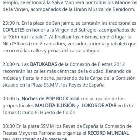
templo, se entonará la Salve Marinera por todos los Marineros
de la Virgen, acompañados de la Unión Musical de Benidorm.
23:00 h. En la plaza de San Jaime, se cantarán las tradicionales
COPLETES
en honor a la Virgen del Sufragio, acompañadas de
la “Xirimita i Tabalet”. Al finalizar las mismas, tendrá lugar la
Nit d’Albaes (con 2 cantadors, versador, xirimita y tabalet) que
recorrerá las calles y peñas del casco antiguo.
23:30 h. Las
BATUKADAS
de la Comisión de Fiestas 2012
recorrerán las calles más céntricas de la ciudad, llenando de
música y fiesta la noche, partiendo de la Carpa de la Comisión
situado en la Plaza SS.MM. los Reyes de España.
00:00 h.
Noches de POP ROCK local
con actuación de los
grupos locales
MALDITA ILUSIÓN
y
LOKOS DE ATAR
en la C/
Tomas Ortuño-El Huerto de Colón
00:30 En la plaza SSMM los Reyes de España la Comisión de
Fiestas Mayores Patronales organiza el
RECORD MUNDIAL
DEL GIN TONIC MÁS GRANDE