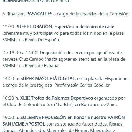
BOMBARDEO
a la salida de misa
Al finalizar,
PASACALLES
a cargo de las bandas de la Comisión.
12:30
PUFF EL DRAGÓN
,
Espectáculo de teatro
de calle
itinerante muy participativo para todos los niños en la plaza
SSMM Los Reyes De España.
De 13:00 a 14:00: Degustación de cerveza por gentileza de
cerveza Cruz Campo (hasta agotar existencias) en la plaza de
SSMM Los Reyes de España.
14:00 h.
SUPER-MASCLETÁ DIGITAL
, en la plaza la Hispanidad,
a cargo de la prestigiosa Pirofantasía Carlos Caballer
16:30 h.
XLIII Trofeo de Palomos Deportivos
organizado por
el Club de Colombicultura "La Isla", en Barranco de Xixo.
19:00 h.
SOLEMNE PROCESIÓN en honor a nuestro PATRÓN
SAN JAIME APOSTOL
con asistencia de Autoridades, Reinas,
Damas, Abanderado, Mayorales de Honor, Mayorales y