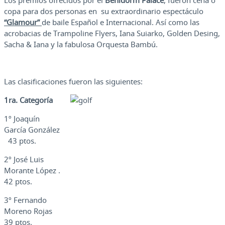
Los premios ofrecidos por el
Benidorm Palace
, fueron cena o
copa para dos personas en su extraordinario espectáculo
“Glamour”
de baile Español e Internacional. Así como las
acrobacias de Trampoline Flyers, Iana Suiarko, Golden Desing,
Sacha & Iana y la fabulosa Orquesta Bambú.
Las clasificaciones fueron las siguientes:
1ra. Categoría
1º Joaquín
García González
43 ptos.
2º José Luis
Morante López .
42 ptos.
3º Fernando
Moreno Rojas
39 ptos.