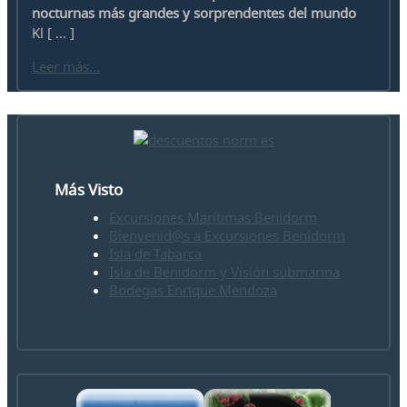
nocturnas más grandes y sorprendentes del mundo
Kl [ ... ]
Leer más...
Más Visto
Excursiones Marítimas Benidorm
Bienvenid@s a Excursiones Benidorm
Isla de Tabarca
Isla de Benidorm y Visión submarina
Bodegas Enrique Mendoza