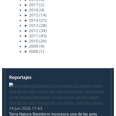
►
2017
(2)
►
2016
(4)
►
2015
(14)
►
2014
(21)
►
2013
(28)
►
2012
(34)
►
2011
(43)
►
2010
(26)
►
2009
(9)
►
0000
(1)
Reportajes
Terra Natura Benidorm incorpora un cárabo lapón,
una de las aves nocturnas con mejor oído del planet...
14 Jun 2026 17:43
Terra Natura Benidorm incorpora una de las aves