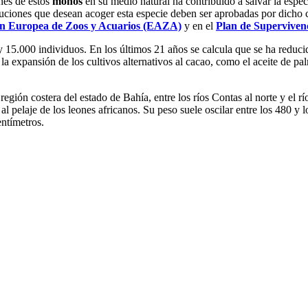
ones de estos
monos
en su medio natural ha contribuido a salvar la espec
tuciones que desean acoger esta especie deben ser aprobadas por dicho c
ón Europea de Zoos y Acuarios (EAZA)
y en el
Plan de Supervivenc
y 15.000 individuos. En los últimos 21 años se calcula que se ha redu
 la expansión de los cultivos alternativos al cacao, como el aceite de p
región costera del estado de Bahía, entre los ríos Contas al norte y el r
l pelaje de los leones africanos. Su peso suele oscilar entre los 480 y 
entímetros.