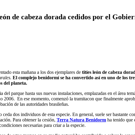
león de cabeza dorada cedidos por el Gobier
entado esta mañana a los dos ejemplares de
titíes león de cabeza dora
rales.
El complejo benidormí se ha convertido así en uno de los tr
 del planeta.
ria del parque hasta sus nuevas instalaciones, emplazadas en el área te
ño 2006. En ese momento, comenzó la tramitacon que finalmente apro
obación de las autoridades brasileñas.
o ceda dos individuos de esta especie. En general, suele ser bastante c
ación. Para obtener la cesión,
Terra Natura Benidorm
ha tenido que 
 condiciones necesarias para criar a la especie.