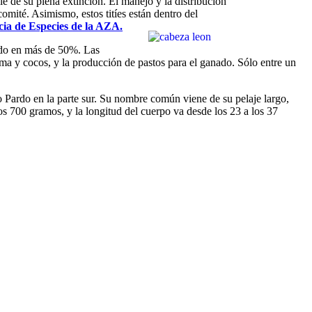
ie de su plena extinción. El manejo y la distribución
omité. Asimismo, estos titíes están dentro del
ia de Especies de la AZA.
cido en más de 50%. Las
alma y cocos, y la producción de pastos para el ganado. Sólo entre un
ío Pardo en la parte sur. Su nombre común viene de su pelaje largo,
los 700 gramos, y la longitud del cuerpo va desde los 23 a los 37