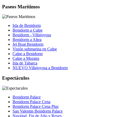
Paseos Marítimos
Isla de Benidorm
Benidorm a Calpe
Benidorm - Villajoyosa
Benidorm a Altea
Jet Boat Benidorm
Visión submarina en Calpe
Calpe a Benidorm
Calpe a Moraira
Isla de Tabarca
NUEVO Villajoyosa a Benidorm
Espectáculos
Benidorm Palace
Benidorm Palace Cena
Benidorm Palace Cena Plus
San Valentin Benidorm Palace
Navidad, Fin de Año y Reyes