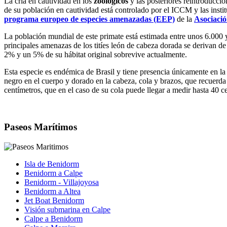
La cría en cautividad en los
zoológicos
y las posteriores reintroducci
de su población en cautividad está controlado por el ICCM y las insti
programa europeo de especies amenazadas (EEP)
de la
Asociaci
La población mundial de este primate está estimada entre unos 6.000 
principales amenazas de los titíes león de cabeza dorada se derivan de
2% y un 5% de su hábitat original sobrevive actualmente.
Esta especie es endémica de Brasil y tiene presencia únicamente en la 
negro en el cuerpo y dorado en la cabeza, cola y brazos, que recuerda a
centímetros, que en el caso de su cola puede llegar a medir hasta 40 c
Paseos Marítimos
Isla de Benidorm
Benidorm a Calpe
Benidorm - Villajoyosa
Benidorm a Altea
Jet Boat Benidorm
Visión submarina en Calpe
Calpe a Benidorm