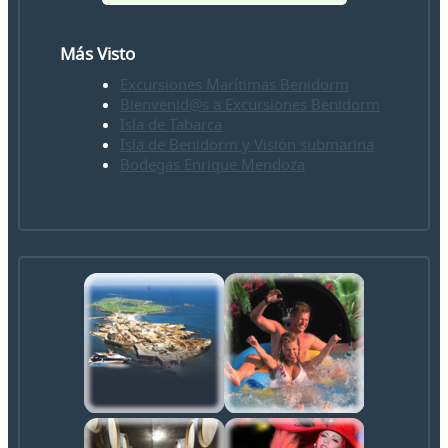
Más Visto
Excursiones Marítimas Benidorm
Bienvenid@s a Excursiones Benidorm
Isla de Tabarca
Isla de Benidorm y Visión submarina
Bodegas Enrique Mendoza