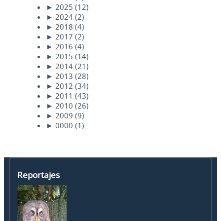
►
2025
(12)
►
2024
(2)
►
2018
(4)
►
2017
(2)
►
2016
(4)
►
2015
(14)
►
2014
(21)
►
2013
(28)
►
2012
(34)
►
2011
(43)
►
2010
(26)
►
2009
(9)
►
0000
(1)
Reportajes