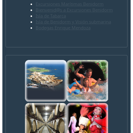
Excursiones Marítimas Benidorm
Bienvenid@s a Excursiones Benidorm
Isla de Tabarca
Isla de Benidorm y Visión submarina
Bodegas Enrique Mendoza