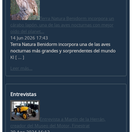
Terra Natura Benidorm incorpora un
cárabo lapón, una de las aves nocturnas con mejor
oído del planet...
14 Jun 2026 17:43
Terra Natura Benidorm incorpora una de las aves
nocturnas más grandes y sorprendentes del mundo
Kl [ ... ]
Leer más...
Entrevistas
Entrevista a Martín de la Herrán,
creador del Museo del Motor, Finestrat