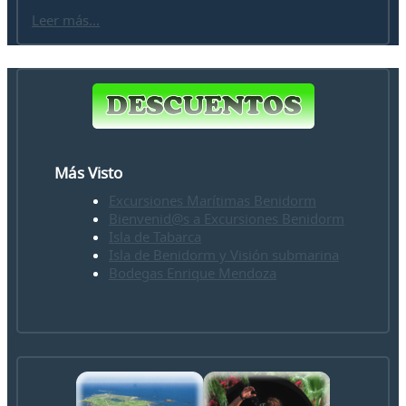
Leer más...
Más Visto
Excursiones Marítimas Benidorm
Bienvenid@s a Excursiones Benidorm
Isla de Tabarca
Isla de Benidorm y Visión submarina
Bodegas Enrique Mendoza