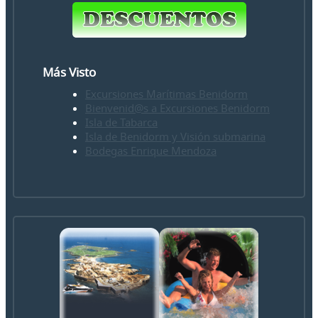
Más Visto
Excursiones Marítimas Benidorm
Bienvenid@s a Excursiones Benidorm
Isla de Tabarca
Isla de Benidorm y Visión submarina
Bodegas Enrique Mendoza