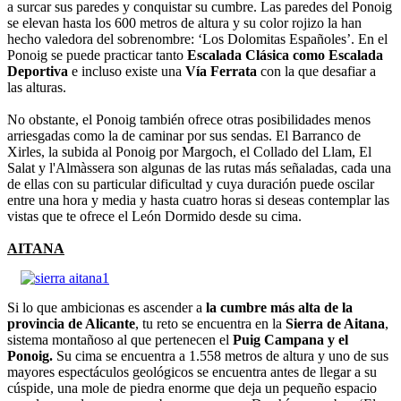
a surcar sus paredes y conquistar su cumbre. Las paredes del Ponoig
se elevan hasta los 600 metros de altura y su color rojizo la han
hecho valedora del sobrenombre: ‘Los Dolomitas Españoles’. En el
Ponoig se puede practicar tanto
Escalada Clásica como Escalada
Deportiva
e incluso existe una
Vía Ferrata
con la que desafiar a
las alturas.
No obstante, el Ponoig también ofrece otras posibilidades menos
arriesgadas como la de caminar por sus sendas. El Barranco de
Xirles, la subida al Ponoig por Margoch, el Collado del Llam, El
Salat y l'Almàssera son algunas de las rutas más señaladas, cada una
de ellas con su particular dificultad y cuya duración puede oscilar
entre una hora y media y hasta cuatro horas si deseas contemplar las
vistas que te ofrece el León Dormido desde su cima.
AITANA
Si lo que ambicionas es ascender a
la cumbre más alta de la
provincia de Alicante
, tu reto se encuentra en la
Sierra de Aitana
,
sistema montañoso al que pertenecen el
Puig Campana y el
Ponoig.
Su cima se encuentra a 1.558 metros de altura y uno de sus
mayores espectáculos geológicos se encuentra antes de llegar a su
cúspide, una mole de piedra enorme que deja un pequeño espacio