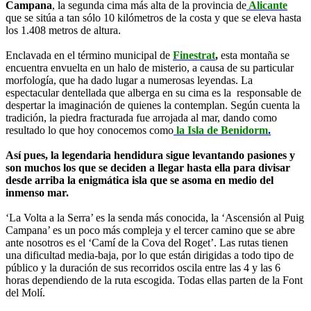
Campana
, la segunda cima más alta de la provincia de
Alicante
que se sitúa a tan sólo 10 kilómetros de la costa y que se eleva hasta
los 1.408 metros de altura.
Enclavada en el término municipal de
Finestrat
,
esta montaña se
encuentra envuelta en un halo de misterio, a causa de su particular
morfología, que ha dado lugar a numerosas leyendas. La
espectacular dentellada que alberga en su cima es la responsable de
despertar la imaginación de quienes la contemplan. Según cuenta la
tradición, la piedra fracturada fue arrojada al mar, dando como
resultado lo que hoy conocemos como
la Isla de Benidorm
.
Así pues, la legendaria hendidura sigue levantando pasiones y
son muchos los que se deciden a llegar hasta ella para divisar
desde arriba la enigmática isla que se asoma en medio del
inmenso mar.
‘La Volta a la Serra’ es la senda más conocida, la ‘Ascensión al Puig
Campana’ es un poco más compleja y el tercer camino que se abre
ante nosotros es el ‘Camí de la Cova del Roget’. Las rutas tienen
una dificultad media-baja, por lo que están dirigidas a todo tipo de
público y la duración de sus recorridos oscila entre las 4 y las 6
horas dependiendo de la ruta escogida. Todas ellas parten de la Font
del Molí.