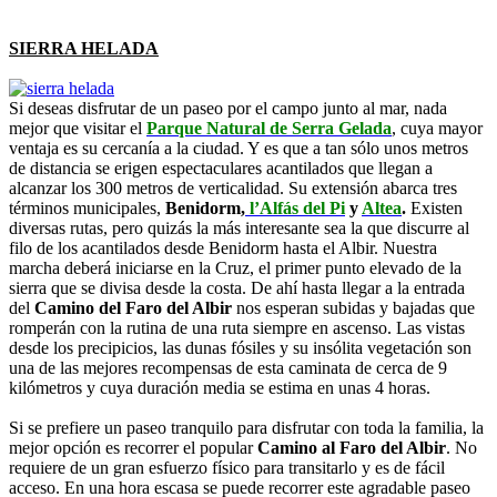
SIERRA HELADA
Si deseas disfrutar de un paseo por el campo junto al mar, nada
mejor que visitar el
Parque Natural de Serra Gelada
, cuya mayor
ventaja es su cercanía a la ciudad. Y es que a tan sólo unos metros
de distancia se erigen espectaculares acantilados que llegan a
alcanzar los 300 metros de verticalidad. Su extensión abarca tres
términos municipales,
Benidorm,
l’Alfás del Pi
y
Altea
.
Existen
diversas rutas, pero quizás la más interesante sea la que discurre al
filo de los acantilados desde Benidorm hasta el Albir. Nuestra
marcha deberá iniciarse en la Cruz, el primer punto elevado de la
sierra que se divisa desde la costa. De ahí hasta llegar a la entrada
del
Camino del Faro del Albir
nos esperan subidas y bajadas que
romperán con la rutina de una ruta siempre en ascenso. Las vistas
desde los precipicios, las dunas fósiles y su insólita vegetación son
una de las mejores recompensas de esta caminata de cerca de 9
kilómetros y cuya duración media se estima en unas 4 horas.
Si se prefiere un paseo tranquilo para disfrutar con toda la familia, la
mejor opción es recorrer el popular
Camino al Faro del Albir
. No
requiere de un gran esfuerzo físico para transitarlo y es de fácil
acceso. En una hora escasa se puede recorrer este agradable paseo