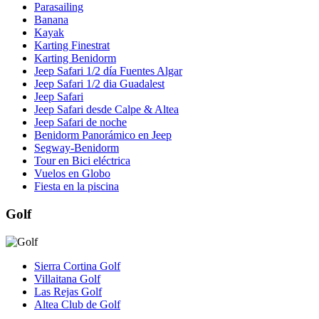
Parasailing
Banana
Kayak
Karting Finestrat
Karting Benidorm
Jeep Safari 1/2 día Fuentes Algar
Jeep Safari 1/2 dia Guadalest
Jeep Safari
Jeep Safari desde Calpe & Altea
Jeep Safari de noche
Benidorm Panorámico en Jeep
Segway-Benidorm
Tour en Bici eléctrica
Vuelos en Globo
Fiesta en la piscina
Golf
Sierra Cortina Golf
Villaitana Golf
Las Rejas Golf
Altea Club de Golf