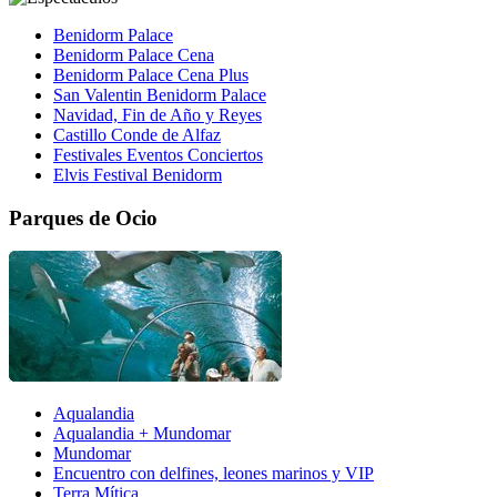
Benidorm Palace
Benidorm Palace Cena
Benidorm Palace Cena Plus
San Valentin Benidorm Palace
Navidad, Fin de Año y Reyes
Castillo Conde de Alfaz
Festivales Eventos Conciertos
Elvis Festival Benidorm
Parques de Ocio
Aqualandia
Aqualandia + Mundomar
Mundomar
Encuentro con delfines, leones marinos y VIP
Terra Mítica