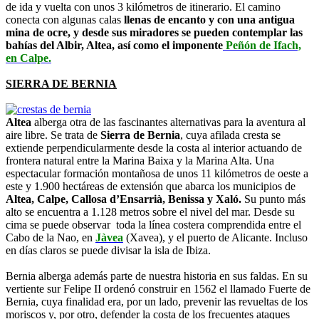
de ida y vuelta con unos 3 kilómetros de itinerario. El camino
conecta con algunas calas
llenas de encanto y con una antigua
mina de ocre, y desde sus miradores se pueden contemplar las
bahías del Albir, Altea, así como el imponente
Peñón de Ifach,
en Calpe.
SIERRA DE BERNIA
Altea
alberga otra de las fascinantes alternativas para la aventura al
aire libre. Se trata de
Sierra de Bernia
, cuya afilada cresta se
extiende perpendicularmente desde la costa al interior actuando de
frontera natural entre la Marina Baixa y la Marina Alta. Una
espectacular formación montañosa de unos 11 kilómetros de oeste a
este y 1.900 hectáreas de extensión que abarca los municipios de
Altea, Calpe, Callosa d’Ensarrià, Benissa y Xaló.
Su punto más
alto se encuentra a 1.128 metros sobre el nivel del mar. Desde su
cima se puede observar toda la línea costera comprendida entre el
Cabo de la Nao, en
Jàvea
(Xavea), y el puerto de Alicante. Incluso
en días claros se puede divisar la isla de Ibiza.
Bernia alberga además parte de nuestra historia en sus faldas. En su
vertiente sur Felipe II ordenó construir en 1562 el llamado Fuerte de
Bernia, cuya finalidad era, por un lado, prevenir las revueltas de los
moriscos y, por otro, defender la costa de los frecuentes ataques