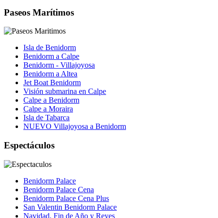
Paseos Marítimos
Isla de Benidorm
Benidorm a Calpe
Benidorm - Villajoyosa
Benidorm a Altea
Jet Boat Benidorm
Visión submarina en Calpe
Calpe a Benidorm
Calpe a Moraira
Isla de Tabarca
NUEVO Villajoyosa a Benidorm
Espectáculos
Benidorm Palace
Benidorm Palace Cena
Benidorm Palace Cena Plus
San Valentin Benidorm Palace
Navidad, Fin de Año y Reyes