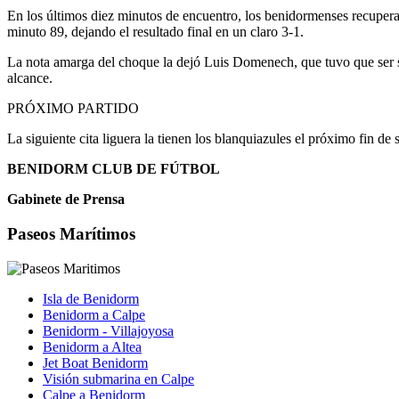
En los últimos diez minutos de encuentro, los benidormenses recupera
minuto 89, dejando el resultado final en un claro 3-1.
La nota amarga del choque la dejó Luis Domenech, que tuvo que ser su
alcance.
PRÓXIMO PARTIDO
La siguiente cita liguera la tienen los blanquiazules el próximo fin 
BENIDORM CLUB DE FÚTBOL
Gabinete de Prensa
Paseos Marítimos
Isla de Benidorm
Benidorm a Calpe
Benidorm - Villajoyosa
Benidorm a Altea
Jet Boat Benidorm
Visión submarina en Calpe
Calpe a Benidorm