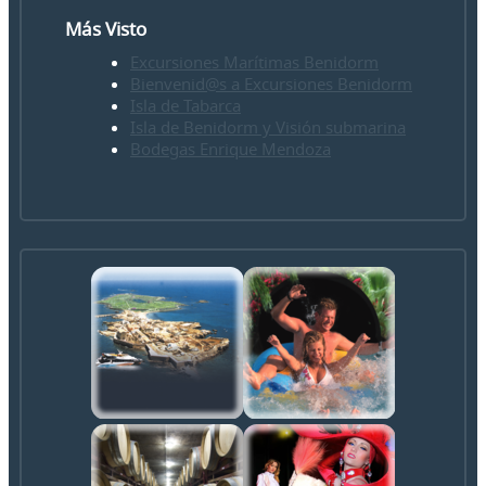
Más Visto
Excursiones Marítimas Benidorm
Bienvenid@s a Excursiones Benidorm
Isla de Tabarca
Isla de Benidorm y Visión submarina
Bodegas Enrique Mendoza