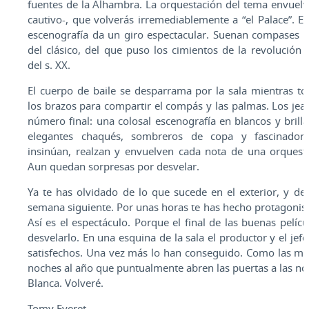
fuentes de la Alhambra. La orquestación del tema envuelv
cautivo-, que volverás irremediablemente a “el Palace”. En
escenografía da un giro espectacular. Suenan compases de
del clásico, del que puso los cimientos de la revolución
del s. XX.
El cuerpo de baile se desparrama por la sala mientras t
los brazos para compartir el compás y las palmas. Los jea
número final: una colosal escenografía en blancos y brilla
elegantes chaqués, sombreros de copa y fascinador
insinúan, realzan y envuelven cada nota de una orquest
Aun quedan sorpresas por desvelar.
Ya te has olvidado de lo que sucede en el exterior, y de
semana siguiente. Por unas horas te has hecho protagonista
Así es el espectáculo. Porque el final de las buenas pelíc
desvelarlo. En una esquina de la sala el productor y el jefe
satisfechos. Una vez más lo han conseguido. Como las más
noches al año que puntualmente abren las puertas a las no
Blanca. Volveré.
Tomy Everet.