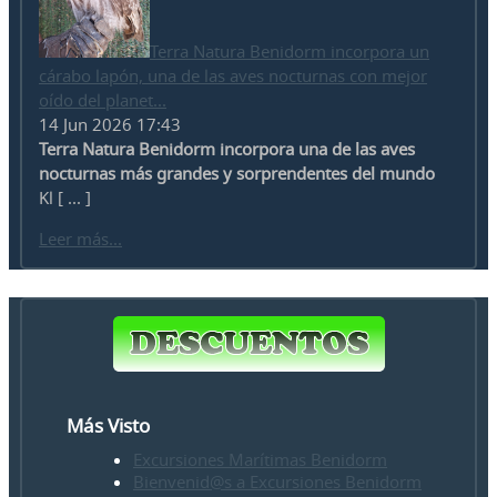
Terra Natura Benidorm incorpora un
cárabo lapón, una de las aves nocturnas con mejor
oído del planet...
14 Jun 2026 17:43
Terra Natura Benidorm incorpora una de las aves
nocturnas más grandes y sorprendentes del mundo
Kl [ ... ]
Leer más...
Más Visto
Excursiones Marítimas Benidorm
Bienvenid@s a Excursiones Benidorm