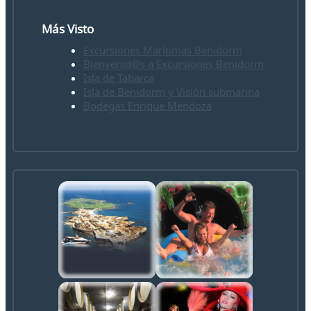
Más Visto
Excursiones Marítimas Benidorm
Bienvenid@s a Excursiones Benidorm
Isla de Tabarca
Isla de Benidorm y Visión submarina
Bodegas Enrique Mendoza