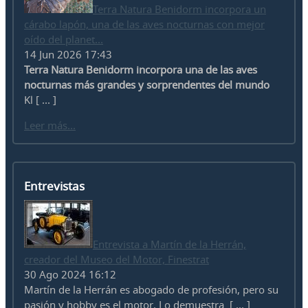
Terra Natura Benidorm incorpora un
cárabo lapón, una de las aves nocturnas con mejor
oído del planet...
14 Jun 2026 17:43
Terra Natura Benidorm incorpora una de las aves
nocturnas más grandes y sorprendentes del mundo
Kl [ ... ]
Leer más...
Entrevistas
Entrevista a Martín de la Herrán,
creador del Museo del Motor, Finestrat
30 Ago 2024 16:12
Martín de la Herrán es abogado de profesión, pero su
pasión y hobby es el motor. Lo demuestra [ ... ]