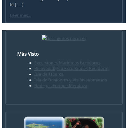
Kl [ ... ]
Leer más...
Más Visto
Excursiones Marítimas Benidorm
Bienvenid@s a Excursiones Benidorm
Isla de Tabarca
Isla de Benidorm y Visión submarina
Bodegas Enrique Mendoza