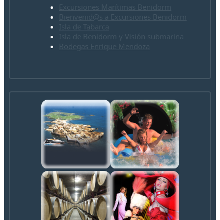
Excursiones Marítimas Benidorm
Bienvenid@s a Excursiones Benidorm
Isla de Tabarca
Isla de Benidorm y Visión submarina
Bodegas Enrique Mendoza