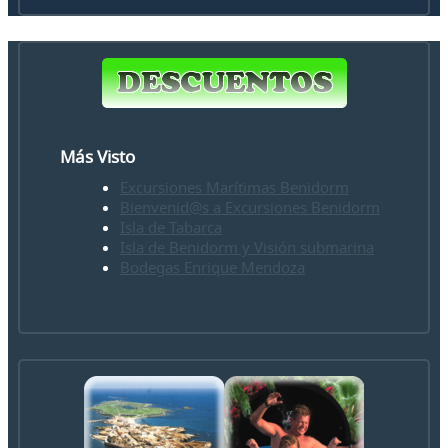
Más Visto
Excursiones Marítimas Benidorm
Bienvenid@s a Excursiones Benidorm
Isla de Tabarca
Isla de Benidorm y Visión submarina
Bodegas Enrique Mendoza