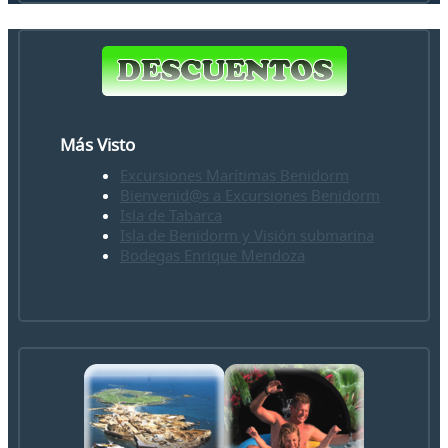
Más Visto
Excursiones Marítimas Benidorm
Bienvenid@s a Excursiones Benidorm
Isla de Tabarca
Isla de Benidorm y Visión submarina
Bodegas Enrique Mendoza