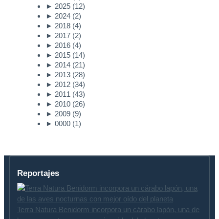
►
2025
(12)
►
2024
(2)
►
2018
(4)
►
2017
(2)
►
2016
(4)
►
2015
(14)
►
2014
(21)
►
2013
(28)
►
2012
(34)
►
2011
(43)
►
2010
(26)
►
2009
(9)
►
0000
(1)
Reportajes
Terra Natura Benidorm incorpora un cárabo lapón, una de