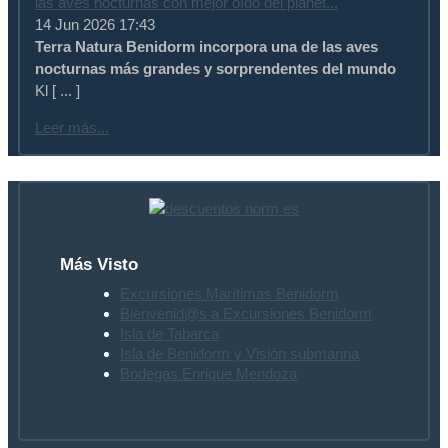
las aves nocturnas con mejor oído del planet...
14 Jun 2026 17:43
Terra Natura Benidorm incorpora una de las aves
nocturnas más grandes y sorprendentes del mundo
Kl [ ... ]
Leer más...
Más Visto
Excursiones Marítimas Benidorm
Bienvenid@s a Excursiones Benidorm
Isla de Tabarca
Isla de Benidorm y Visión submarina
Bodegas Enrique Mendoza