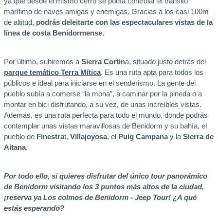
ya que desde el mismo cerro se podía controlar el tránsito
marítimo de naves amigas y enemigas. Gracias a los casi 100m
de altitud,
podrás deleitarte con las espectaculares vistas de la
línea de costa Benidormense.
Por último, subiremos a
Sierra Cortin
a, situado justo detrás del
parque temático Terra Mítica
. Es una ruta apta para todos los
públicos e ideal para iniciarse en el senderismo. La gente del
pueblo subía a comerse “la mona”, a caminar por la pineda o a
montar en bici disfrutando, a su vez, de unas increíbles vistas.
Además, es una ruta perfecta para todo el mundo, donde podrás
contemplar unas vistas maravillosas de Benidorm y su bahía, el
pueblo de
Finestra
t,
Villajoyosa
, el
Puig Campana
y la
Sierra de
Aitana
.
Por todo ello, si quieres disfrutar del único tour panorámico
de Benidorm visitando los 3 puntos más altos de la ciudad,
¡reserva ya Los colmos de Benidorm - Jeep Tour! ¿A qué
estás esperando?