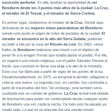
excursión perfecta!
En ella, tendrás la oportunidad de
ver
Benidorm desde los 3 puntos más altos de la ciudad: La Cruz,
el mirador de El Tossal, y el mirador de Sierra Cortina.
En primer lugar, visitaremos el mirador de
la Cruz
. Desde aquí,
disfrutarás de las
mejores vistas panorámicas de Benidorm
,
siendo este punto el origen de miles de postales de la ciudad.
El
mirador se encuentra en lo alto del Serra Gelada
, pudiendo
acceder a ella por la zona del
Rincón de Loix
. En 1962, varios
frailes de
Benidorm
realizaron una misión con el objetivo de
poner fin a la imagen ‘frívola’ que estaba dando el pueblo. Por ello,
se organizó una misión religiosa, con el padre Salvador Perona al
frente, que consistió en llevar una
cruz
a lo alto de la montaña.
Esta cruz fue fabricada a partir de vigas de los postes de la luz.
Desafortunadamente, en 1975, un temporal la derribó, obligando a
colocar una nueva. La segunda cruz, en cambio, fue construida a
partir de travesaños del tren. Sin embargo, esta también sería
sustituida tras un cambio de gobierno.
La Cruz
actual está dotada
de iluminación para poder ser contemplada desde cualquier punto
de Benidorm una vez caída la noche. De todo esto ha pasado ya
medio siglo. Lo que en un principio fue una simple misión