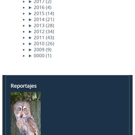
►
2017
(2)
►
2016
(4)
►
2015
(14)
►
2014
(21)
►
2013
(28)
►
2012
(34)
►
2011
(43)
►
2010
(26)
►
2009
(9)
►
0000
(1)
Reportajes