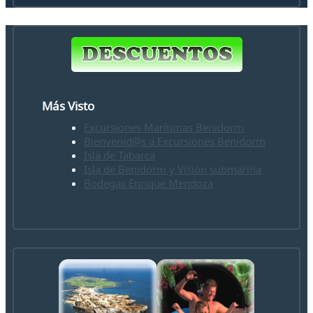
Más Visto
Excursiones Marítimas Benidorm
Bienvenid@s a Excursiones Benidorm
Isla de Tabarca
Isla de Benidorm y Visión submarina
Bodegas Enrique Mendoza