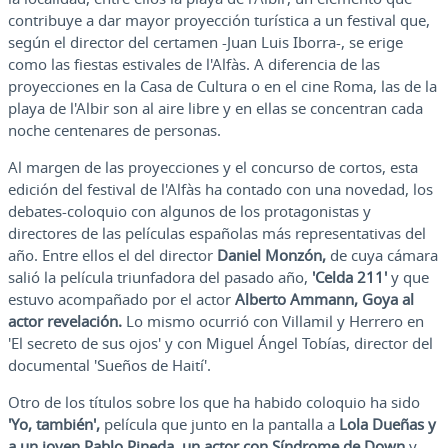
contribuye a dar mayor proyección turística a un festival que,
según el director del certamen -Juan Luis Iborra-, se erige
como las fiestas estivales de l'Alfàs. A diferencia de las
proyecciones en la Casa de Cultura o en el cine Roma, las de la
playa de l'Albir son al aire libre y en ellas se concentran cada
noche centenares de personas.
Al margen de las proyecciones y el concurso de cortos, esta
edición del festival de l'Alfàs ha contado con una novedad, los
debates-coloquio con algunos de los protagonistas y
directores de las películas españolas más representativas del
año. Entre ellos el del director
Daniel Monzón,
de cuya cámara
salió la película triunfadora del pasado año,
'Celda 211'
y que
estuvo acompañado por el actor
Alberto Ammann, Goya al
actor revelación.
Lo mismo ocurrió con Villamil y Herrero en
'El secreto de sus ojos' y con Miguel Ángel Tobías, director del
documental 'Sueños de Haití'.
Otro de los títulos sobre los que ha habido coloquio ha sido
'Yo, también',
película que junto en la pantalla a
Lola Dueñas y
a un joven Pablo Pineda, un actor con Síndrome de Down
y