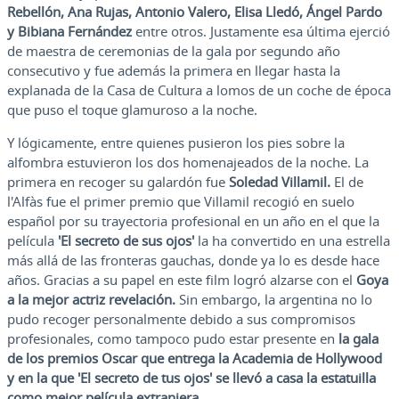
Rebellón, Ana Rujas, Antonio Valero, Elisa Lledó, Ángel Pardo
y Bibiana Fernández
entre otros. Justamente esa última ejerció
de maestra de ceremonias de la gala por segundo año
consecutivo y fue además la primera en llegar hasta la
explanada de la Casa de Cultura a lomos de un coche de época
que puso el toque glamuroso a la noche.
Y lógicamente, entre quienes pusieron los pies sobre la
alfombra estuvieron los dos homenajeados de la noche. La
primera en recoger su galardón fue
Soledad Villamil.
El de
l'Alfàs fue el primer premio que Villamil recogió en suelo
español por su trayectoria profesional en un año en el que la
película
'El secreto de sus ojos'
la ha convertido en una estrella
más allá de las fronteras gauchas, donde ya lo es desde hace
años. Gracias a su papel en este film logró alzarse con el
Goya
a la mejor actriz revelación.
Sin embargo, la argentina no lo
pudo recoger personalmente debido a sus compromisos
profesionales, como tampoco pudo estar presente en
la gala
de los premios Oscar que entrega la Academia de Hollywood
y en la que 'El secreto de tus ojos' se llevó a casa la estatuilla
como mejor película extranjera.