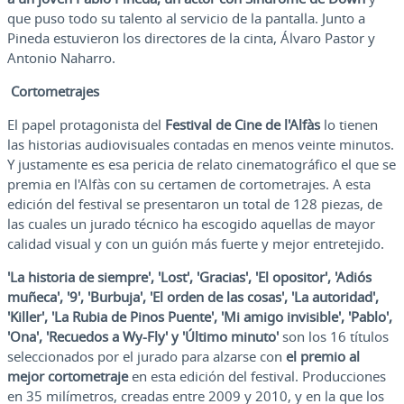
que puso todo su talento al servicio de la pantalla. Junto a
Pineda estuvieron los directores de la cinta, Álvaro Pastor y
Antonio Naharro.
Cortometrajes
El papel protagonista del
Festival de Cine de l'Alfàs
lo tienen
las historias audiovisuales contadas en menos veinte minutos.
Y justamente es esa pericia de relato cinematográfico el que se
premia en l'Alfàs con su certamen de cortometrajes. A esta
edición del festival se presentaron un total de 128 piezas, de
las cuales un jurado técnico ha escogido aquellas de mayor
calidad visual y con un guión más fuerte y mejor entretejido.
'La historia de siempre', 'Lost', 'Gracias', 'El opositor', 'Adiós
muñeca', '9', 'Burbuja', 'El orden de las cosas', 'La autoridad',
'Killer', 'La Rubia de Pinos Puente', 'Mi amigo invisible', 'Pablo',
'Ona', 'Recuedos a Wy-Fly' y 'Último minuto'
son los 16 títulos
seleccionados por el jurado para alzarse con
el premio al
mejor cortometraje
en esta edición del festival. Producciones
en 35 milímetros, creadas entre 2009 y 2010, y en la que los