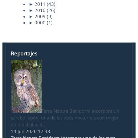
►
2011
(43)
►
2010
(26)
►
2009
(9)
►
0000
(1)
Reportajes
Terra Natura Benidorm incorpora un
cárabo lapón, una de las aves nocturnas con mejor
oído del planet...
14 Jun 2026 17:43