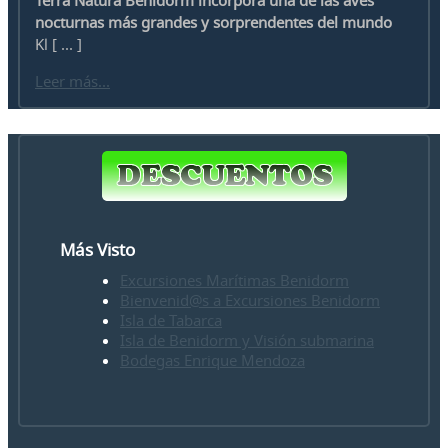
Terra Natura Benidorm incorpora una de las aves
nocturnas más grandes y sorprendentes del mundo
Kl [ ... ]
Leer más...
Más Visto
Excursiones Marítimas Benidorm
Bienvenid@s a Excursiones Benidorm
Isla de Tabarca
Isla de Benidorm y Visión submarina
Bodegas Enrique Mendoza