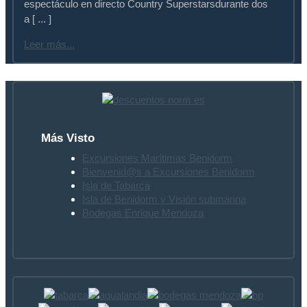
espectáculo en directo Country Superstarsdurante dos
a [ ... ]
Leer más...
Más Visto
Excursiones Marítimas Benidorm
Bienvenid@s a Excursiones Benidorm
Isla de Tabarca
Isla de Benidorm y Visión submarina
Bodegas Enrique Mendoza