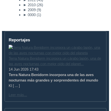
►
2010
(26)
►
2009
(9)
►
0000
(1)
Reportajes
Terra Natura Benidorm incorpora un cárabo lapón, una de
las aves nocturnas con mejor oído del planet...
14 Jun 2026 17:43
Terra Natura Benidorm incorpora una de las aves
nocturnas más grandes y sorprendentes del mundo
Kl [ ... ]
Leer más...