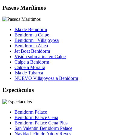
Paseos Marítimos
Isla de Benidorm
Benidorm a Calpe
Benidorm - Villajoyosa
Benidorm a Altea
Jet Boat Benidorm
Visión submarina en Calpe
Calpe a Benidorm
Calpe a Moraira
Isla de Tabarca
NUEVO Villajoyosa a Benidorm
Espectáculos
Benidorm Palace
Benidorm Palace Cena
Benidorm Palace Cena Plus
San Valentin Benidorm Palace
Navidad, Fin de Año y Reyes