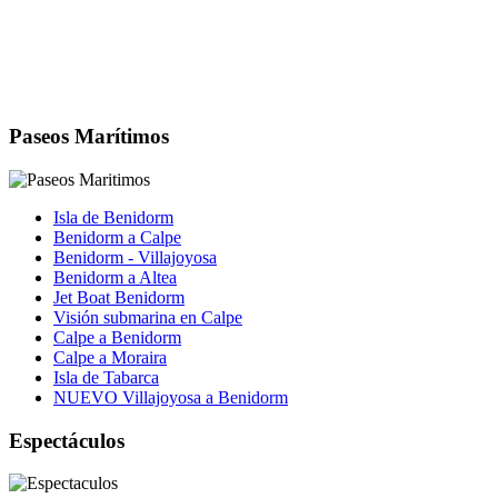
Paseos Marítimos
Isla de Benidorm
Benidorm a Calpe
Benidorm - Villajoyosa
Benidorm a Altea
Jet Boat Benidorm
Visión submarina en Calpe
Calpe a Benidorm
Calpe a Moraira
Isla de Tabarca
NUEVO Villajoyosa a Benidorm
Espectáculos