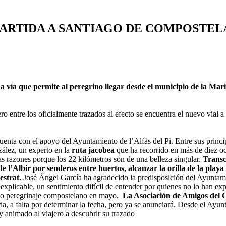
 PARTIDA A SANTIAGO DE COMPOSTEL
na vía que permite al peregrino llegar desde el municipio de la Ma
ero entre los oficialmente trazados al efecto se encuentra el nuevo vial a
uenta con el apoyo del Ayuntamiento de l’Alfàs del Pi. Entre sus princi
zález, un experto en la
ruta jacobea
que ha recorrido en más de diez o
as razones porque los 22 kilómetros son de una belleza singular.
Transc
de l’Albir por senderos entre huertos, alcanzar la orilla de la playa
estrat.
José Ángel García ha agradecido la predisposición del Ayuntami
nexplicable, un sentimiento difícil de entender por quienes no lo han e
do peregrinaje compostelano en mayo.
La Asociación de Amigos del 
ida, a falta por determinar la fecha, pero ya se anunciará. Desde el Ayun
 y animado al viajero a descubrir su trazado