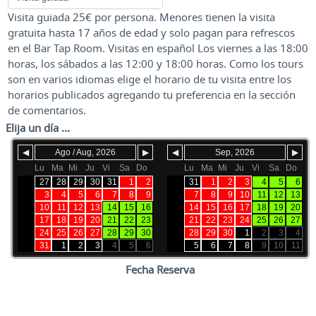
Visita guiada 25€ por persona. Menores tienen la visita
gratuita hasta 17 años de edad y solo pagan para refrescos
en el Bar Tap Room. Visitas en español Los viernes a las 18:00
horas, los sábados a las 12:00 y 18:00 horas. Como los tours
son en varios idiomas elige el horario de tu visita entre los
horarios publicados agregando tu preferencia en la sección
de comentarios.
Elija un día ...
◀
Ago / Aug, 2026
▶
◀
Sep, 2026
▶
Lu
Ma
Mi
Ju
Vi
Sa
Do
Lu
Ma
Mi
Ju
Vi
Sa
Do
31
27
28
29
30
31
1
2
36
31
1
2
3
4
5
6
32
3
4
5
6
7
8
9
37
7
8
9
10
11
12
13
33
10
11
12
13
14
15
16
38
14
15
16
17
18
19
20
34
17
18
19
20
21
22
23
39
21
22
23
24
25
26
27
35
24
25
26
27
28
29
30
40
28
29
30
1
2
3
4
36
31
1
2
3
4
5
6
41
5
6
7
8
9
10
11
Fecha Reserva