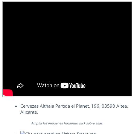
Cervezas Althaia
Partida el Planet, 196, 03590 Altea,
Alicante
.
Amplía las imágenes haciendo click sobre ellas.