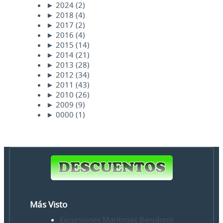
►
2024
(2)
►
2018
(4)
►
2017
(2)
►
2016
(4)
►
2015
(14)
►
2014
(21)
►
2013
(28)
►
2012
(34)
►
2011
(43)
►
2010
(26)
►
2009
(9)
►
0000
(1)
Más Visto
Excursiones Marítimas Benidorm