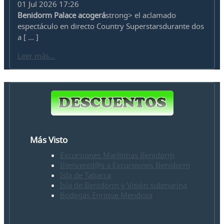
01 Jul 2026 17:26
Benidorm Palace acogerá
strong> el aclamado
espectáculo en directo Country Superstarsdurante dos
a [ ... ]
Leer más...
Más Visto
Excursiones Marítimas Benidorm
Bienvenid@s a Excursiones Benidorm
Isla de Tabarca
Isla de Benidorm y Visión submarina
Bodegas Enrique Mendoza