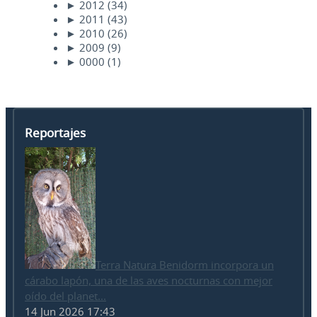
►
2012
(34)
►
2011
(43)
►
2010
(26)
►
2009
(9)
►
0000
(1)
Reportajes
Terra Natura Benidorm incorpora un
cárabo lapón, una de las aves nocturnas con mejor
oído del planet...
14 Jun 2026 17:43