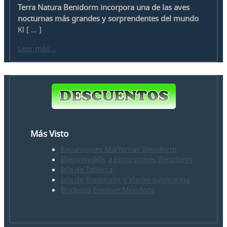
Terra Natura Benidorm incorpora una de las aves
nocturnas más grandes y sorprendentes del mundo
Kl [ ... ]
Leer más...
Más Visto
Excursiones Marítimas Benidorm
Bienvenid@s a Excursiones Benidorm
Isla de Tabarca
Isla de Benidorm y Visión submarina
Bodegas Enrique Mendoza