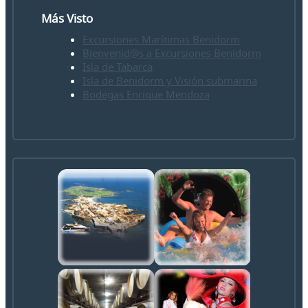
Más Visto
Excursiones Marítimas Benidorm
Bienvenid@s a Excursiones Benidorm
Isla de Tabarca
Isla de Benidorm y Visión submarina
Bodegas Enrique Mendoza