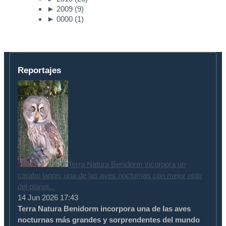
►
2009
(9)
►
0000
(1)
Reportajes
Terra Natura Benidorm incorpora un
cárabo lapón, una de las aves nocturnas con mejor oído
del planet...
14 Jun 2026 17:43
Terra Natura Benidorm incorpora una de las aves
nocturnas más grandes y sorprendentes del mundo