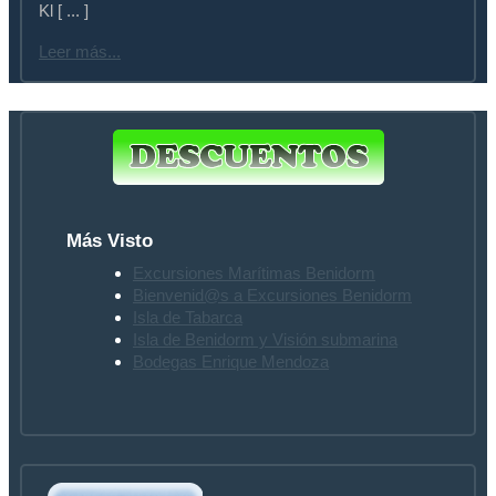
Kl [ ... ]
Leer más...
Más Visto
Excursiones Marítimas Benidorm
Bienvenid@s a Excursiones Benidorm
Isla de Tabarca
Isla de Benidorm y Visión submarina
Bodegas Enrique Mendoza